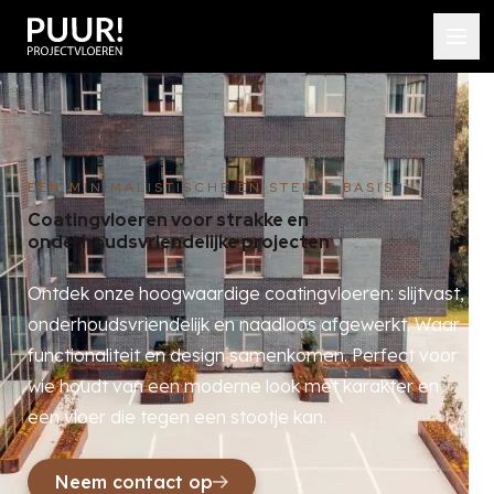
EEN MINIMALISTISCHE EN STERKE BASIS
Coatingvloeren voor strakke en
onderhoudsvriendelijke projecten
Ontdek onze hoogwaardige coatingvloeren: slijtvast,
onderhoudsvriendelijk en naadloos afgewerkt. Waar
functionaliteit en design samenkomen. Perfect voor
wie houdt van een moderne look met karakter en
een vloer die tegen een stootje kan.
Neem contact op